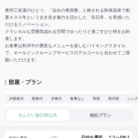
奥州三名湯のひとつ、「仙台の奥座敷」と称される秋保温泉で創
業４００年という古き良き魅力を活かした「非日常」を実感いた
だけるリノベーション。
クラシカルな雰囲気溢れる空間でゆったりと過ごすひと時をお約
束します。
お食事は和洋中の豊富なメニューを楽しむバイキングスタイル
で、オールインクルーシブサービスのアルコールと合わせてご堪
部屋・プラン
夕朝食付
朝食付
夕食付
食事なし
和室
和洋室
シン
せんだい旅日和公式
他社プラン
日付を選択
2
0
1
1泊