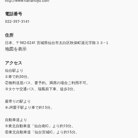
http://www.hananoyu.com
電話番号
022-397-3141
住所
日本、〒982-0241 宮城県仙台市太白区秋保町湯元字除３３−１
地図を表示
アクセス
仙台駅より
①車で約30分。
②無料送迎バス、要予約。満席の場合ご利用不可。
③タケヤ交通バス、瑞鳳前下車、徒歩3分。
最寄りの駅より
④JR愛子駅より車で約13分。
自動車道より
⑤東北自動車道「仙台南IC」より約10分。
⑥東北自動車道「仙台宮城IC」より約15分。