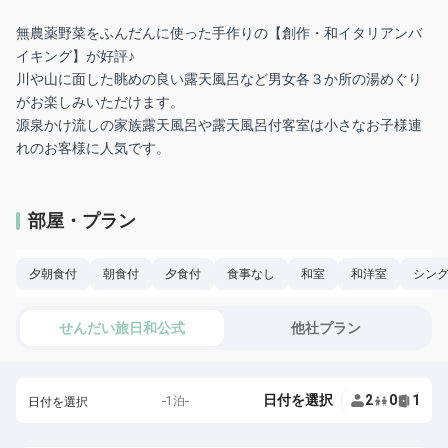
無農薬野菜をふんだんに使った手作りの【創作・和イタリアンバ
イキング】が好評♪
川や山に面した眺めの良い露天風呂など男女各３か所の湯めぐり
がお楽しみいただけます。
源泉かけ流しの家族露天風呂や露天風呂付客室は小さなお子様連
部屋・プラン
夕朝食付
朝食付
夕食付
食事なし
和室
和洋室
シン
せんだい旅日和公式
他社プラン
日付を選択
2
0
1
1泊
日付を選択