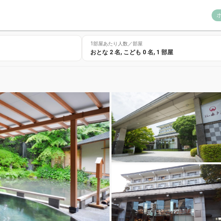
1部屋あたり人数／部屋
おとな
2
名,
こども
0
名,
1
部屋