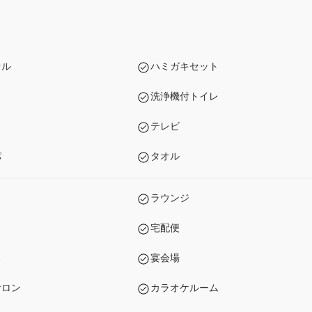
オル
ハミガキセット
洗浄機付トイレ
テレビ
パ
タオル
ラウンジ
宅配便
ス
宴会場
サロン
カラオケルーム