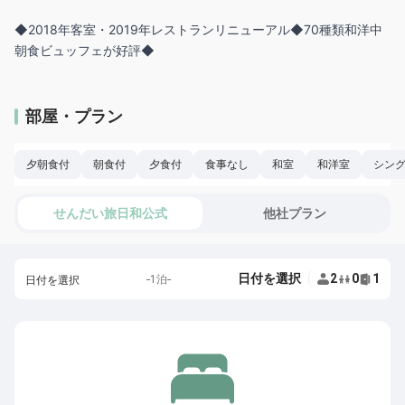
◆2018年客室・2019年レストランリニューアル◆70種類和洋中
部屋・プラン
夕朝食付
朝食付
夕食付
食事なし
和室
和洋室
シン
せんだい旅日和公式
他社プラン
日付を選択
2
0
1
1泊
日付を選択