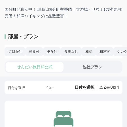
国分町ど真ん中！目印は国分町交番隣！大浴場・サウナ(男性専用)
部屋・プラン
夕朝食付
朝食付
夕食付
食事なし
和室
和洋室
シン
せんだい旅日和公式
他社プラン
日付を選択
2
0
1
1泊
日付を選択