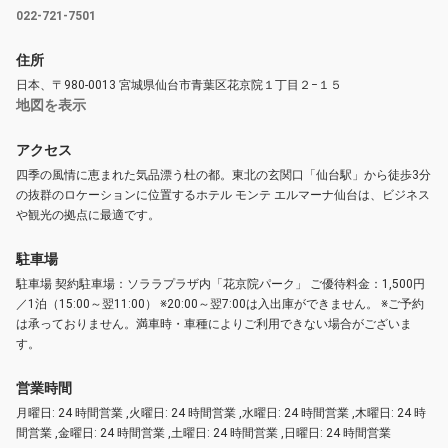
022-721-7501
住所
日本、〒980-0013 宮城県仙台市青葉区花京院１丁目２−１５
地図を表示
アクセス
四季の風情に恵まれた気品漂う杜の都。東北の玄関口「仙台駅」から徒歩3分
の抜群のロケーションに位置するホテル モンテ エルマーナ仙台は、ビジネス
や観光の拠点に最適です。
駐車場
駐車場 契約駐車場：ソララプラザ内「花京院パーク」 ご優待料金：1,500円
／1泊（15:00～翌11:00） ※20:00～翌7:00は入出庫ができません。 ※ご予約
は承っておりません。満車時・車種によりご利用できない場合がございま
す。
営業時間
月曜日: 24 時間営業 ,火曜日: 24 時間営業 ,水曜日: 24 時間営業 ,木曜日: 24 時
間営業 ,金曜日: 24 時間営業 ,土曜日: 24 時間営業 ,日曜日: 24 時間営業