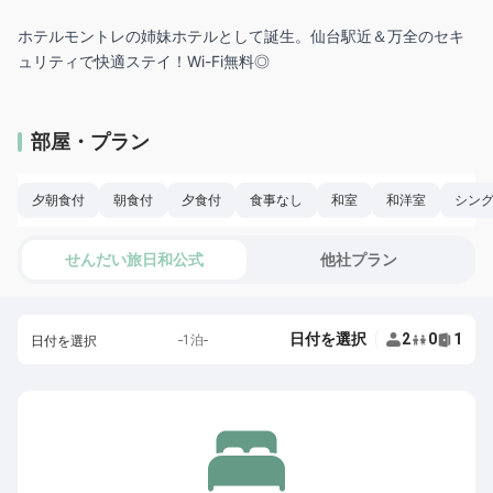
ホテルモントレの姉妹ホテルとして誕生。仙台駅近＆万全のセキ
部屋・プラン
夕朝食付
朝食付
夕食付
食事なし
和室
和洋室
シン
せんだい旅日和公式
他社プラン
日付を選択
2
0
1
1泊
日付を選択