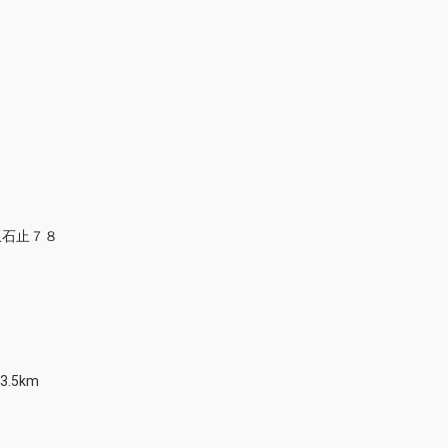
坂石止７８
.5km