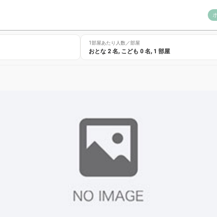
1部屋あたり人数／部屋
おとな
2
名,
こども
0
名,
1
部屋