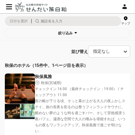
日付を選択
マップ
絞り込み
並び替え
秋保のホテル（15件中、1ページ目を表示）
秋保風雅
秋保(宮城県)
チェックイン 16:00 （最終チェックイン：19:00） / チ
ェックアウト 11:00
夜の帳が下りる頃、そっと幕が上がる大人の夜ふかしス
テイ。旅の長夜を彩るのは整うフィンランドサウナに、
醒めない夢のような時を過ごすバー、そして背徳感漂う
夜パフェ。瀟洒な空間で大人の嗜みを堪能すれば、いつ
もの夜もワンランクアップ。秋保風雅で過ごす明けな
い...