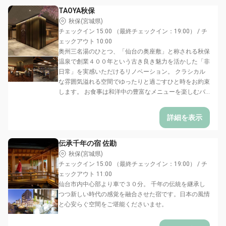
TAOYA秋保
秋保(宮城県)
チェックイン 15:00 （最終チェックイン：19:00） / チ
ェックアウト 10:00
奥州三名湯のひとつ、「仙台の奥座敷」と称される秋保
温泉で創業４００年という古き良き魅力を活かした「非
日常」を実感いただけるリノベーション。 クラシカル
な雰囲気溢れる空間でゆったりと過ごすひと時をお約束
します。 お食事は和洋中の豊富なメニューを楽しむバ...
詳細を表示
伝承千年の宿 佐勘
秋保(宮城県)
チェックイン 15:00 （最終チェックイン：19:00） / チ
ェックアウト 11:00
仙台市内中心部より車で３０分。 千年の伝統を継承し
つつ新しい時代の感覚を融合させた宿です。日本の風情
と心安らぐ空間をご堪能くださいませ。