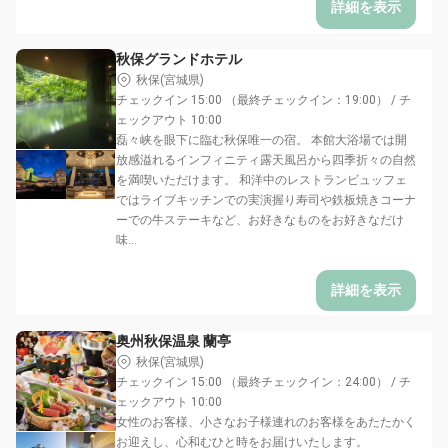
詳細を表示
秋保グランドホテル
秋保(宮城県)
チェックイン 15:00 （最終チェックイン：19:00） / チ
ェックアウト 10:00
磊々峡を眼下に臨む秋保唯一の宿。 本館大浴場では開
放感溢れるインフィニティ露天風呂から四季折々の自然
を満喫いただけます。 和洋中のレストランビュッフェ
ではライブキッチンでの実演握り寿司や鉄板焼きコーナ
ーでの牛ステーキなど、お好きなものをお好きなだけ
味...
詳細を表示
奥州秋保温泉 蘭亭
秋保(宮城県)
チェックイン 15:00 （最終チェックイン：24:00） / チ
ェックアウト 10:00
女性のお客様、小さなお子様連れのお客様をあたたかく
お迎えし、心和むひと時をお届けいたします。