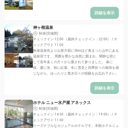
詳細を表示
神ヶ根温泉
秋保(宮城県)
チェックイン 12:00 （最終チェックイン：22:00） / チ
ェックアウト 11:00
秋保温泉街より山形方面に3kmほど奥まった山中にある
温泉宿です。 周囲を豊かな自然に囲まれ、閑静な宿と
して長年多くの方々から愛されて参りました。 春に
桜、夏に蛍、秋に紅葉、冬に雪見と四季折々の風情を感
じながら、ゆったりと寛ぎ日々の喧騒をお忘れ下さい。
詳細を表示
ホテル ニュー水戸屋 アネックス
秋保(宮城県)
チェックイン 14:30 （最終チェックイン：19:00） / チ
ェックアウト 11:00
リーズナブルなカジュアルホテルです。本館ホテルニュ