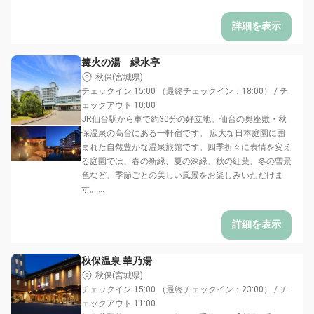
詳細を表示
篝火の湯 緑水亭
秋保(宮城県)
チェックイン 15:00 （最終チェックイン：18:00） / チ
ェックアウト 10:00
JR仙台駅から車で約30分の好立地。仙台の奥座敷・秋
保温泉の高台にある一軒宿です。 広大な日本庭園に囲
まれた自然豊かな温泉旅館です。四季折々に表情を変え
る庭園では、春の新緑、夏の深緑、秋の紅葉、冬の雪景
色など、季節ごとの美しい風景をお楽しみいただけま
す。...
詳細を表示
秋保温泉 華乃湯
秋保(宮城県)
チェックイン 15:00 （最終チェックイン：23:00） / チ
ェックアウト 11:00