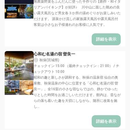
無農薬野菜をふんだんに使った手作りの【創作・和イタ
リアンバイキング】が好評♪ 川や山に面した眺めの良
い露天風呂など男女各３か所の湯めぐりがお楽しみいた
だけます。 源泉かけ流しの家族露天風呂や露天風呂付
客室は小さなお子様連れのお客様に人気です。
詳細を表示
心和む名湯の宿 曽良一
秋保(宮城県)
チェックイン 15:00 （最終チェックイン：21:00） / チ
ェックアウト 10:00
昭和の趣と新しさが調和する、秋保の温泉宿 仙台の奥
座敷、秋保温泉の中心に位置する「心和む名湯の宿 曽
良一」。全16室の小さな宿ならではの、静かでゆった
りとした時間をお過ごしいただけます。館内は、昔なが
らの落ち着いた趣を大切にしながら、随所に改装を施
し...
詳細を表示