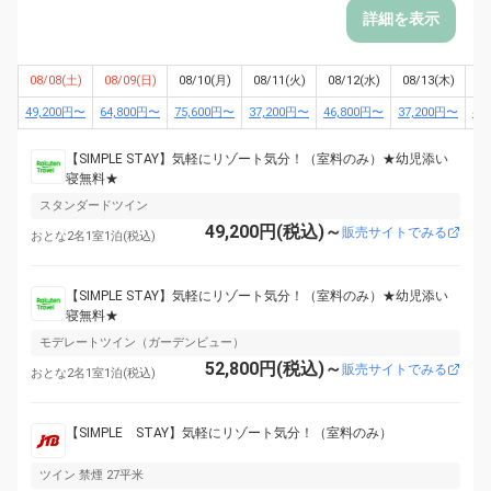
詳細を表示
08/08(土)
08/09(日)
08/10(月)
08/11(火)
08/12(水)
08/13(木)
08
49,200円〜
64,800円〜
75,600円〜
37,200円〜
46,800円〜
37,200円〜
44
【SIMPLE STAY】気軽にリゾート気分！（室料のみ）★幼児添い
寝無料★
スタンダードツイン
49,200円(税込)～
販売サイトでみる
おとな2名1室1泊(税込)
【SIMPLE STAY】気軽にリゾート気分！（室料のみ）★幼児添い
寝無料★
モデレートツイン（ガーデンビュー）
52,800円(税込)～
販売サイトでみる
おとな2名1室1泊(税込)
【SIMPLE STAY】気軽にリゾート気分！（室料のみ）
ツイン 禁煙 27平米