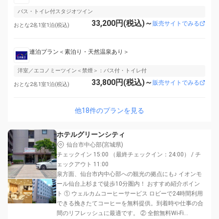
バス・トイレ付スタジオツイン
33,200円(税込)～
販売サイトでみる
おとな2名1室1泊(税込)
連泊プラン＜素泊り・天然温泉あり＞
洋室／エコノミーツイン＜禁煙＞：バス付・トイレ付
33,800円(税込)～
販売サイトでみる
おとな2名1室1泊(税込)
他18件のプランを見る
ホテルグリーンシティ
仙台市中心部(宮城県)
チェックイン 15:00 （最終チェックイン：24:00） / チ
ェックアウト 11:00
泉方面、仙台市内中心部への観光の拠点にも♪ イオンモ
ール仙台上杉まで徒歩10分圏内！ おすすめ紹介ポイン
ト ① ウェルカムコーヒーサービス ロビーで24時間利用
できる挽きたてコーヒーを無料提供。到着時や仕事の合
間のリフレッシュに最適です。 ② 全館無料Wi-Fi...