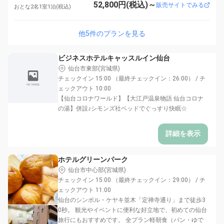
52,800円(税込)～
販売サイトでみる
おとな2名1室1泊(税込)
他5件のプランを見る
ビジネスホテルキャッスルイン仙台
仙台市東部(宮城県)
チェックイン 15:00 （最終チェックイン：26:00） / チ
ェックアウト 10:00
【仙台コロナワールド】【大江戸温泉物語 仙台コロナ
の湯】併設♪シモンズ社ベッドでぐっすり快眠☆
詳細を表示
ホテルグリーンパーク
仙台市中心部(宮城県)
チェックイン 15:00 （最終チェックイン：29:00） / チ
ェックアウト 11:00
仙台のシンボル・ケヤキ並木「定禅寺通り」まで徒歩3
0秒。 観光やイベントに便利な好立地で、初めての仙台
旅行にもおすすめです。 全プラン軽朝食（パン・ゆで