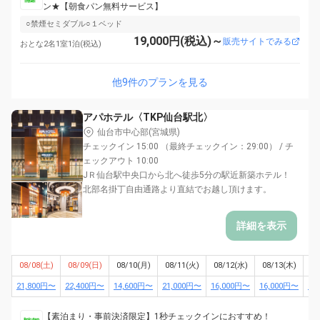
ン★【朝食パン無料サービス】
○禁煙セミダブル○１ベッド
19,000円(税込)～
販売サイトでみる
おとな2名1室1泊(税込)
他9件のプランを見る
アパホテル〈TKP仙台駅北〉
仙台市中心部(宮城県)
チェックイン 15:00 （最終チェックイン：29:00） / チ
ェックアウト 10:00
JＲ仙台駅中央口から北へ徒歩5分の駅近新築ホテル！
北部名掛丁自由通路より直結でお越し頂けます。
詳細を表示
08/08(土)
08/09(日)
08/10(月)
08/11(火)
08/12(水)
08/13(木)
08
21,800円〜
22,400円〜
14,600円〜
21,000円〜
16,000円〜
16,000円〜
13
【素泊まり・事前決済限定】1秒チェックインにおすすめ！