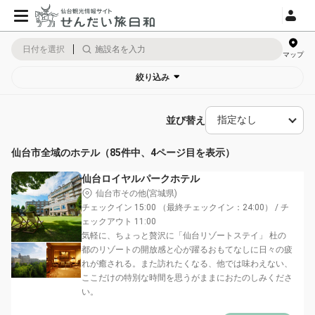
日付を選択
マップ
絞り込み
並び替え
仙台市全域のホテル（85件中、4ページ目を表示）
仙台ロイヤルパークホテル
仙台市その他(宮城県)
チェックイン 15:00 （最終チェックイン：24:00） / チ
ェックアウト 11:00
気軽に、ちょっと贅沢に「仙台リゾートステイ」 杜の
都のリゾートの開放感と心が躍るおもてなしに日々の疲
れが癒される。また訪れたくなる、他では味わえない、
ここだけの特別な時間を思うがままにおたのしみくださ
い。