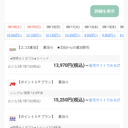
詳細を表示
08/08(土)
08/09(日)
08/10(月)
08/11(火)
08/12(水)
08/13(木)
08/1
18,060円〜
10,100円〜
10,150円〜
10,450円〜
8,850円〜
8,850円〜
8,85
【エコ2連泊】 素泊り ★2泊からの連泊割引
●喫煙セミダブル●１ベッド
13,970円(税込)～
販売サイトでみる
おとな2名1室1泊(税込)
【ポイントＵＰプラン】 素泊り
シングル 喫煙 12.4平米
15,250円(税込)～
販売サイトでみる
おとな2名1室1泊(税込)
【ポイントＵＰプラン】 素泊り
●喫煙セミダブル●１ベッド12.4平米