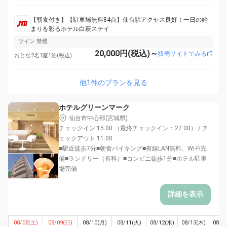
【朝食付き】【駐車場無料84台】仙台駅アクセス良好！一日の始
まりを彩るホテル白萩ステイ
ツイン 禁煙
20,000円(税込)～
販売サイトでみる
おとな2名1室1泊(税込)
他1件のプランを見る
ホテルグリーンマーク
仙台市中心部(宮城県)
チェックイン 15:00 （最終チェックイン：27:00） / チ
ェックアウト 11:00
■駅近徒歩7分■朝食バイキング■有線LAN無料、Wi-Fi完
備■ランドリー（有料）■コンビニ徒歩1分■ホテル駐車
場完備
詳細を表示
08/08(土)
08/09(日)
08/10(月)
08/11(火)
08/12(水)
08/13(木)
08/1