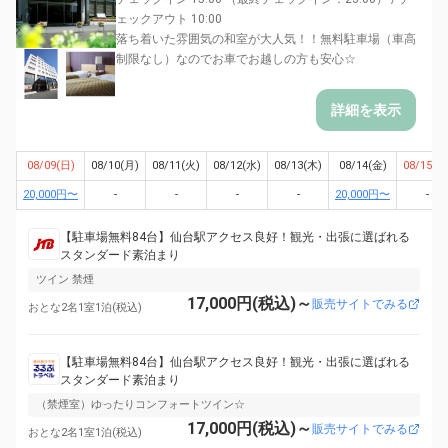
ェックアウト 10:00
落ち着いた雰囲気の和室が大人気！！無料駐車場（車高
制限なし）なのでお車でお越しの方も安心☆
詳細を表示
08/09(日)
08/10(月)
08/11(火)
08/12(水)
08/13(木)
08/14(金)
08/15(土
20,000円〜
-
-
-
-
20,000円〜
-
【駐車場無料84台】仙台駅アクセス良好！観光・出張に選ばれる
スタンダード素泊まり
ツイン 禁煙
17,000円(税込)～
販売サイトでみる
おとな2名1室1泊(税込)
【駐車場無料84台】仙台駅アクセス良好！観光・出張に選ばれる
スタンダード素泊まり
（禁煙室）ゆったりコンフォートツイン☆
17,000円(税込)～
販売サイトでみる
おとな2名1室1泊(税込)