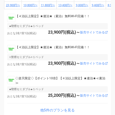
23,900円〜
10,800円〜
11,800円〜
13,400円〜
9,000円〜
9,400円〜
8,90
【４泊以上限定】★連泊★（素泊）無料Wi-Fi完備！！
●喫煙セミダブル●１ベッド
23,900円(税込)～
販売サイトでみる
おとな2名1室1泊(税込)
【４泊以上限定】★連泊★（素泊）無料Wi-Fi完備！！
○禁煙セミダブル○１ベッド
23,900円(税込)～
販売サイトでみる
おとな2名1室1泊(税込)
◇楽天限定◇【ポイント10倍】【４泊以上限定】★連泊★≪素泊
≫
●喫煙セミダブル●１ベッド
25,200円(税込)～
販売サイトでみる
おとな2名1室1泊(税込)
他5件のプランを見る