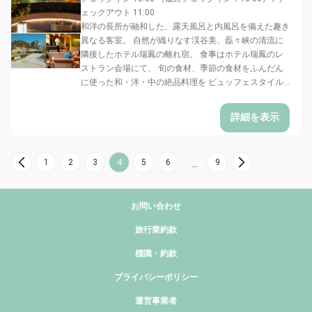
ェックアウト 11:00
和洋の長所が融和した、露天風呂と内風呂を備えた趣き
異なる客室。 自然が織りなす渓谷美、磊々峡の清流に
隣接したホテル瑞鳳の離れ宿。 食事はホテル瑞鳳のレ
ストラン会場にて、 旬の食材、季節の食材をふんだん
に使った和・洋・中の絶品料理を ビュッフェスタイル...
詳細を表示
1
2
3
4
5
6
9
…
お問い合わせ
旅行業約款
標識・約款
プライバシーポリシー
運営事業者