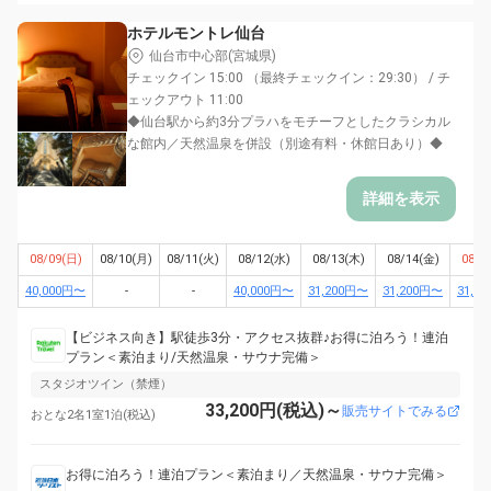
ホテルモントレ仙台
仙台市中心部(宮城県)
チェックイン 15:00 （最終チェックイン：29:30） / チ
ェックアウト 11:00
◆仙台駅から約3分プラハをモチーフとしたクラシカル
な館内／天然温泉を併設（別途有料・休館日あり）◆
詳細を表示
08/09(日)
08/10(月)
08/11(火)
08/12(水)
08/13(木)
08/14(金)
08/1
40,000円〜
-
-
40,000円〜
31,200円〜
31,200円〜
31,2
【ビジネス向き】駅徒歩3分・アクセス抜群♪お得に泊ろう！連泊
プラン＜素泊まり/天然温泉・サウナ完備＞
スタジオツイン（禁煙）
33,200円(税込)～
販売サイトでみる
おとな2名1室1泊(税込)
お得に泊ろう！連泊プラン＜素泊まり／天然温泉・サウナ完備＞