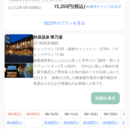
15,250円(税込)～
販売サイトでみる
おとな2名1室1泊(税込)
他22件のプランを見る
秋保温泉 華乃湯
秋保(宮城県)
チェックイン 15:00 （最終チェックイン：23:00） / チ
ェックアウト 11:00
無農薬野菜をふんだんに使った手作りの【創作・和イタ
リアンバイキング】が好評♪ 川や山に面した眺めの良
い露天風呂など男女各３か所の湯めぐりがお楽しみいた
だけます。 源泉かけ流しの家族露天風呂や露天風呂付
客室は小さなお子様連れのお客様に人気です。
詳細を表示
08/08(土)
08/09(日)
08/10(月)
08/11(火)
08/12(水)
08/13(木)
08/
36,600円〜
-
39,600円〜
39,600円〜
39,600円〜
39,600円〜
39,