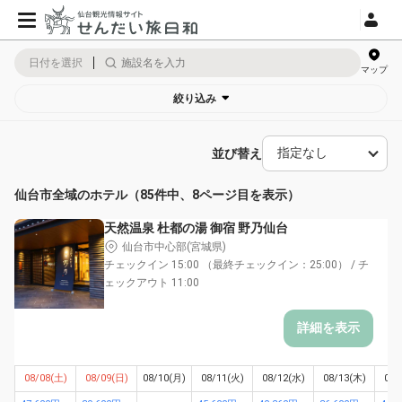
日付を選択
マップ
絞り込み
並び替え
仙台市全域のホテル（85件中、8ページ目を表示）
天然温泉 杜都の湯 御宿 野乃仙台
仙台市中心部(宮城県)
チェックイン 15:00 （最終チェックイン：25:00） / チ
ェックアウト 11:00
詳細を表示
08/08(土)
08/09(日)
08/10(月)
08/11(火)
08/12(水)
08/13(木)
08/