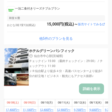
一泊二食付きリーズナブルプラン
和室６畳
15,000円(税込)～
販売サイトでみる
おとな2名1室1泊(税込)
他5件のプランを見る
ホテルグリーンパシフィック
仙台市中心部(宮城県)
チェックイン 15:00 （最終チェックイン：29:00） / チ
ェックアウト 11:00
ＪＲ仙台駅より徒歩４分・高速バスセンターより徒歩1
分の好立地！ビジネス・観光にもアクセス抜群♪
詳細を表示
08/08(土)
08/09(日)
08/10(月)
08/11(火)
08/12(水)
08/13(木)
08/1
17,400円〜
11,100円〜
12,400円〜
12,900円〜
9,700円〜
9,600円〜
9,70