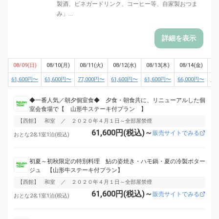
製酒、ビネガードリンク、コーヒー等、自家製おつま
み」...
詳細を表示
08/09(日)
08/10(月)
08/11(火)
08/12(水)
08/13(木)
08/14(金)
08
61,600円〜
61,600円〜
77,000円〜
61,600円〜
61,600円〜
66,000円〜
55
◆一番人気／朝夕個室食◆ 夕食・朝食共に、リニューアルした個
室会食場で【 山形牛ステーキ付プラン 】
【西館】 和室 ／ ２０２０年４月１日～全部屋禁煙
61,600円(税込)～
販売サイトでみる
おとな2名1室1泊(税込)
初夏～初秋限定の特別料理 鮎の姿焼き・ハモ鍋・夏の冷製ポター
ジュ 【山形牛ステーキ付プラン】
【西館】 和室 ／ ２０２０年４月１日～全部屋禁煙
61,600円(税込)～
販売サイトでみる
おとな2名1室1泊(税込)