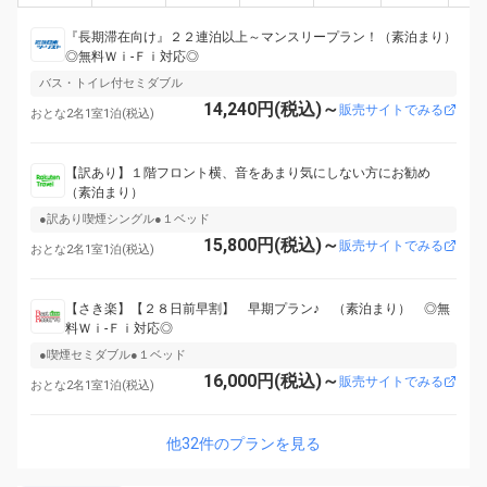
『長期滞在向け』２２連泊以上～マンスリープラン！（素泊まり）
◎無料Ｗｉ-Ｆｉ対応◎
バス・トイレ付セミダブル
14,240円(税込)～
販売サイトでみる
おとな2名1室1泊(税込)
【訳あり】１階フロント横、音をあまり気にしない方にお勧め
（素泊まり）
●訳あり喫煙シングル●１ベッド
15,800円(税込)～
販売サイトでみる
おとな2名1室1泊(税込)
【さき楽】【２８日前早割】 早期プラン♪ （素泊まり） ◎無
料Ｗｉ-Ｆｉ対応◎
●喫煙セミダブル●１ベッド
16,000円(税込)～
販売サイトでみる
おとな2名1室1泊(税込)
他32件のプランを見る