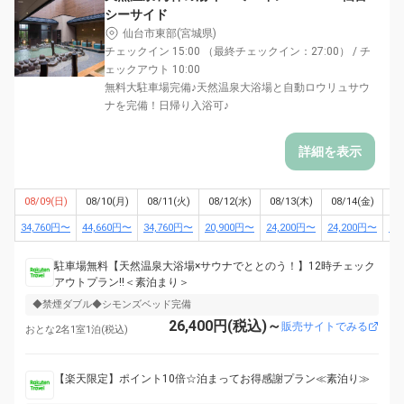
シーサイド
仙台市東部(宮城県)
チェックイン 15:00 （最終チェックイン：27:00） / チ
ェックアウト 10:00
無料大駐車場完備♪天然温泉大浴場と自動ロウリュサウ
ナを完備！日帰り入浴可♪
詳細を表示
08/09(日)
08/10(月)
08/11(火)
08/12(水)
08/13(木)
08/14(金)
08
34,760円〜
44,660円〜
34,760円〜
20,900円〜
24,200円〜
24,200円〜
30
駐車場無料【天然温泉大浴場×サウナでととのう！】12時チェック
アウトプラン!!＜素泊まり＞
◆禁煙ダブル◆シモンズベッド完備
26,400円(税込)～
販売サイトでみる
おとな2名1室1泊(税込)
【楽天限定】ポイント10倍☆泊まってお得感謝プラン≪素泊り≫