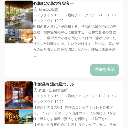
心和む名湯の宿 曽良一
秋保(宮城県)
チェックイン 15:00 （最終チェックイン：21:00） / チ
ェックアウト 10:00
昭和の趣と新しさが調和する、秋保の温泉宿 仙台の奥
座敷、秋保温泉の中心に位置する「心和む名湯の宿 曽
良一」。全16室の小さな宿ならではの、静かでゆった
りとした時間をお過ごしいただけます。館内は、昔なが
らの落ち着いた趣を大切にしながら、随所に改装を施
し...
詳細を表示
作並温泉 湯の原ホテル
作並・定義(宮城県)
チェックイン 15:00 （最終チェックイン：19:00） / チ
ェックアウト 10:00
【健康と美食の宿】 館内のコンセプトはレトロモダ
ン。 フレンチレストラン出身のシェフが腕によりをか
けて織りなす優雅で贅沢なお料理をご堪能下さい。
【夕食・朝食後の過ごし方】 ラウンジで、夜は「自家