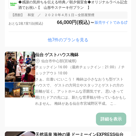
◆感謝の気持ちを伝える特典／朝夕個室食◆オリジナルラベル記念
酒でお祝い【 山形牛ステーキ付プラン 】
【西館】 和室 ／ ２０２０年４月１日～全部屋禁煙
66,000円(税込)～
販売サイトでみる
おとな2名1室1泊(税込)
他7件のプランを見る
仙台 ゲストハウス梅鉢
仙台市中心部(宮城県)
チェックイン 16:00 （最終チェックイン：21:00） / チ
ェックアウト 10:00
さぁ、出逢いにいこう！ 梅鉢は小さなおうち型ゲスト
ハウスで、 ゲストの方同士やスタッフとゲストの方の
距離が近く、アットホームな雰囲気です。 思いきって
開けたドアの先には、新たな世界観が待っているかもし
れません。 梅鉢がある仙台市宮城野区平成。 こ...
詳細を表示
天然温泉 海神の湯 ドーミーインEXPRESS仙台