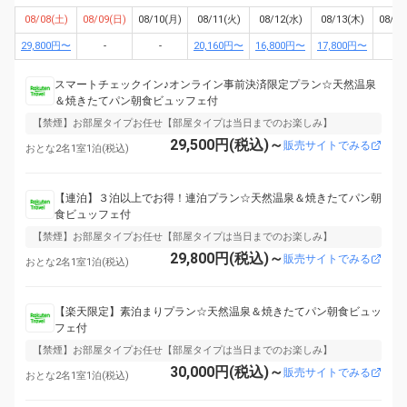
08/08(土)
08/09(日)
08/10(月)
08/11(火)
08/12(水)
08/13(木)
08/14
29,800円〜
-
-
20,160円〜
16,800円〜
17,800円〜
-
スマートチェックイン♪オンライン事前決済限定プラン☆天然温泉
＆焼きたてパン朝食ビュッフェ付
【禁煙】お部屋タイプお任せ【部屋タイプは当日までのお楽しみ】
29,500円(税込)～
販売サイトでみる
おとな2名1室1泊(税込)
【連泊】３泊以上でお得！連泊プラン☆天然温泉＆焼きたてパン朝
食ビュッフェ付
【禁煙】お部屋タイプお任せ【部屋タイプは当日までのお楽しみ】
29,800円(税込)～
販売サイトでみる
おとな2名1室1泊(税込)
【楽天限定】素泊まりプラン☆天然温泉＆焼きたてパン朝食ビュッ
フェ付
【禁煙】お部屋タイプお任せ【部屋タイプは当日までのお楽しみ】
30,000円(税込)～
販売サイトでみる
おとな2名1室1泊(税込)