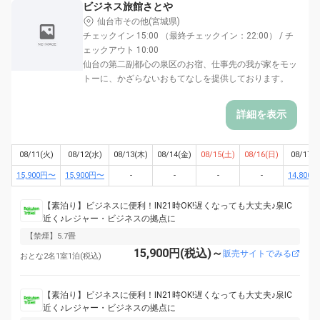
ビジネス旅館さとや
仙台市その他(宮城県)
チェックイン 15:00 （最終チェックイン：22:00） / チ
ェックアウト 10:00
仙台の第二副都心の泉区のお宿、仕事先の我が家をモッ
トーに、かざらないおもてなしを提供しております。
詳細を表示
08/11(火)
08/12(水)
08/13(木)
08/14(金)
08/15(土)
08/16(日)
08/17(
15,900円〜
15,900円〜
-
-
-
-
14,800
【素泊り】ビジネスに便利！IN21時OK!遅くなっても大丈夫♪泉IC
近く♪レジャー・ビジネスの拠点に
【禁煙】5.7畳
15,900円(税込)～
販売サイトでみる
おとな2名1室1泊(税込)
【素泊り】ビジネスに便利！IN21時OK!遅くなっても大丈夫♪泉IC
近く♪レジャー・ビジネスの拠点に