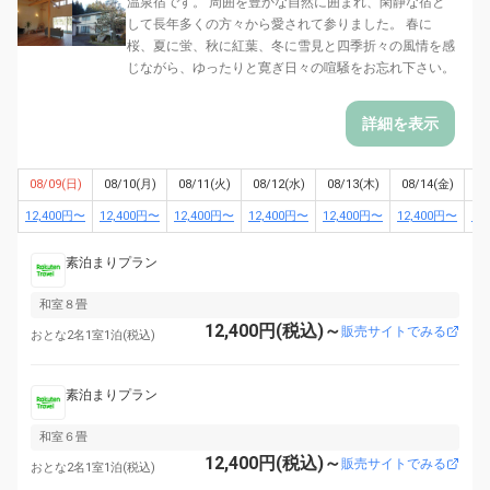
温泉宿です。 周囲を豊かな自然に囲まれ、閑静な宿と
して長年多くの方々から愛されて参りました。 春に
桜、夏に蛍、秋に紅葉、冬に雪見と四季折々の風情を感
じながら、ゆったりと寛ぎ日々の喧騒をお忘れ下さい。
詳細を表示
08/09(日)
08/10(月)
08/11(火)
08/12(水)
08/13(木)
08/14(金)
08
12,400円〜
12,400円〜
12,400円〜
12,400円〜
12,400円〜
12,400円〜
12
素泊まりプラン
和室８畳
12,400円(税込)～
販売サイトでみる
おとな2名1室1泊(税込)
素泊まりプラン
和室６畳
12,400円(税込)～
販売サイトでみる
おとな2名1室1泊(税込)