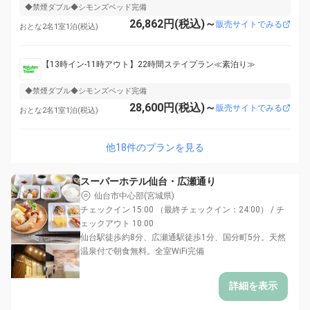
◆禁煙ダブル◆シモンズベッド完備
26,862円(税込)～
販売サイトでみる
おとな2名1室1泊(税込)
【13時イン-11時アウト】22時間ステイプラン≪素泊り≫
◆禁煙ダブル◆シモンズベッド完備
28,600円(税込)～
販売サイトでみる
おとな2名1室1泊(税込)
他18件のプランを見る
スーパーホテル仙台・広瀬通り
仙台市中心部(宮城県)
チェックイン 15:00 （最終チェックイン：24:00） / チ
ェックアウト 10:00
仙台駅徒歩約8分、広瀬通駅徒歩1分、国分町5分。天然
温泉付で朝食無料。全室WiFi完備
詳細を表示