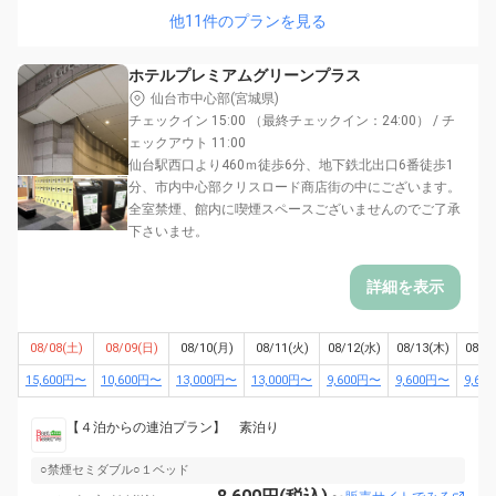
他11件のプランを見る
ホテルプレミアムグリーンプラス
仙台市中心部(宮城県)
チェックイン 15:00 （最終チェックイン：24:00） / チ
ェックアウト 11:00
仙台駅西口より460ｍ徒歩6分、地下鉄北出口6番徒歩1
分、市内中心部クリスロード商店街の中にございます。
全室禁煙、館内に喫煙スペースございませんのでご了承
下さいませ。
詳細を表示
08/08(土)
08/09(日)
08/10(月)
08/11(火)
08/12(水)
08/13(木)
08/1
15,600円〜
10,600円〜
13,000円〜
13,000円〜
9,600円〜
9,600円〜
9,60
【４泊からの連泊プラン】 素泊り
○禁煙セミダブル○１ベッド