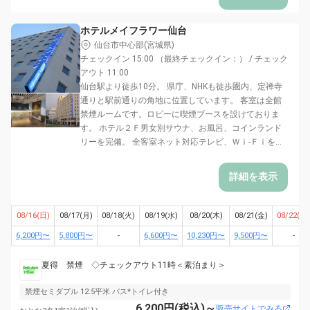
ホテルメイフラワー仙台
仙台市中心部(宮城県)
チェックイン 15:00 （最終チェックイン：） / チェック
アウト 11:00
仙台駅より徒歩10分。 県庁、NHKも徒歩圏内、定禅寺
通りと駅前通りの角地に位置しています。 客室は全館
禁煙ルームです。ロビーに喫煙ブースを設けておりま
す。 ホテル２Ｆ男女別サウナ、お風呂、コインランド
リーを完備。 全客室ネット対応テレビ、Ｗｉ-Ｆｉを...
詳細を表示
08/16(日)
08/17(月)
08/18(火)
08/19(水)
08/20(木)
08/21(金)
08/22(土)
6,200円〜
5,800円〜
-
6,600円〜
10,230円〜
9,500円〜
-
夏得 禁煙 ◇チェックアウト11時＜素泊まり＞
禁煙セミダブル 12.5平米 バス*トイレ付き
6,200円(税込)～
販売サイトでみる