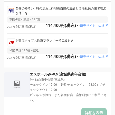
自然の移ろい…時の流れ…料理長自慢の逸品と名湯秋保の湯で贅沢
な休日を
本館和室＜禁煙＞12.5畳
114,400円(税込)～
販売サイトでみる
おとな2名1室1泊(税込)
お部屋タイプお約束プラン／一泊二食付き
和室 禁煙 12.5畳＋踏込
114,400円(税込)～
販売サイトでみる
おとな2名1室1泊(税込)
エスポールみやぎ(宮城県青年会館)
仙台市中心部(宮城県)
チェックイン 17:00 （最終チェックイン：23:00） / チ
ェックアウト 10:00
ビジネスや旅行、また各種合宿・宿泊研修にご利用下さ
い。
詳細を表示