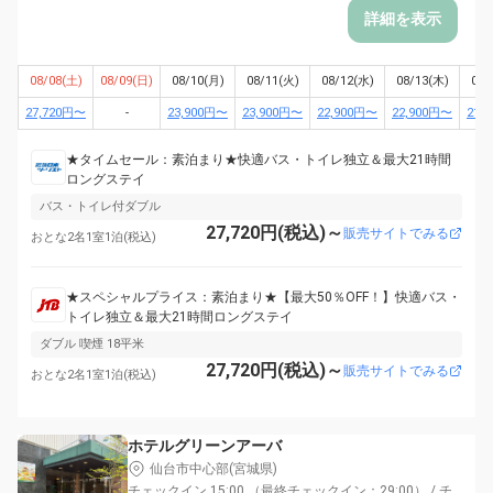
詳細を表示
08/08(土)
08/09(日)
08/10(月)
08/11(火)
08/12(水)
08/13(木)
08/
27,720円〜
-
23,900円〜
23,900円〜
22,900円〜
22,900円〜
21,
★タイムセール：素泊まり★快適バス・トイレ独立＆最大21時間
ロングステイ
バス・トイレ付ダブル
27,720円(税込)～
販売サイトでみる
おとな2名1室1泊(税込)
★スペシャルプライス：素泊まり★【最大50％OFF！】快適バス・
トイレ独立＆最大21時間ロングステイ
ダブル 喫煙 18平米
27,720円(税込)～
販売サイトでみる
おとな2名1室1泊(税込)
ホテルグリーンアーバ
仙台市中心部(宮城県)
チェックイン 15:00 （最終チェックイン：29:00） / チ