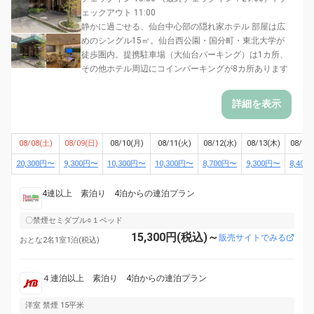
ェックアウト 11:00
静かに過ごせる、仙台中心部の隠れ家ホテル 部屋は広
めのシングル15㎡。仙台西公園・国分町・東北大学が
徒歩圏内。提携駐車場（大仙台パーキング）は1カ所、
その他ホテル周辺にコインパーキングが8カ所あります
詳細を表示
08/08(土)
08/09(日)
08/10(月)
08/11(火)
08/12(水)
08/13(木)
08/14
20,300円〜
9,300円〜
10,300円〜
10,300円〜
8,700円〜
9,300円〜
8,400
4連以上 素泊り 4泊からの連泊プラン
〇禁煙セミダブル○１ベッド
15,300円(税込)～
販売サイトでみる
おとな2名1室1泊(税込)
４連泊以上 素泊り 4泊からの連泊プラン
洋室 禁煙 15平米