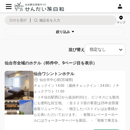
日付を選択
マップ
絞り込み
並び替え
仙台市全域のホテル（85件中、9ページ目を表示）
仙台ワシントンホテル
仙台市中心部(宮城県)
チェックイン 14:00 （最終チェックイン：24:00） / チ
ェックアウト 11:00
・ＪＲ仙台駅西口から徒歩約3分と、ビジネスにも観光
にも便利な好立地。 ・全２２３室の客室は25年全部屋
改装リニューアル。 ・独立したバストイレはお客様か
ら公表いただいております。 ・各階エレベーターホー
ルにはウォーターサーバーを新設。 ・「朝食で東北を...